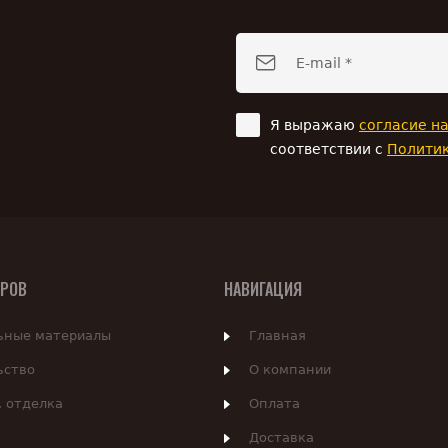
Я выражаю
согласие н
соответствии с
Полити
АРОВ
НАВИГАЦИЯ
ьные материалы
Главная
ьство
О компании
, отделка
Оплата
Доставка