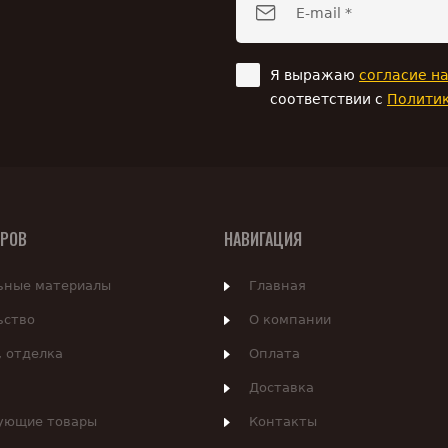
Я выражаю
согласие н
соответствии с
Полити
АРОВ
НАВИГАЦИЯ
ьные материалы
Главная
ьство
О компании
, отделка
Оплата
Доставка
ующие товары
Контакты