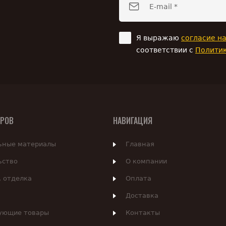
Я выражаю
согласие н
соответствии с
Полити
АРОВ
НАВИГАЦИЯ
ьные материалы
Главная
ьство
О компании
, отделка
Оплата
Доставка
ующие товары
Контакты